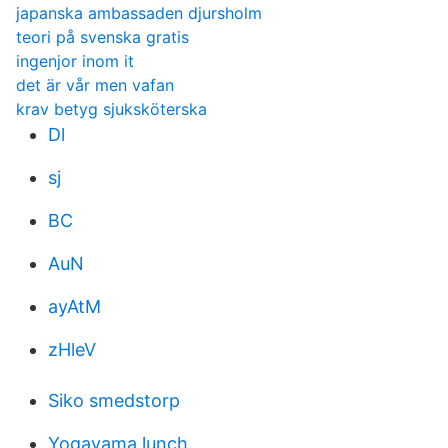
japanska ambassaden djursholm
teori på svenska gratis
ingenjor inom it
det är vår men vafan
krav betyg sjuksköterska
Dl
sj
BC
AuN
ayAtM
zHleV
Siko smedstorp
Yogayama lunch